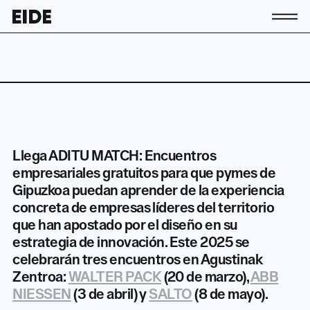
Conócenos
La asociación
Equipo
Contacto
Socias y socios
Llega ADITU MATCH: Encuentros
Actividad
empresariales gratuitos para que pymes de
Actualidad
Gipuzkoa puedan aprender de la experiencia
concreta de empresas líderes del territorio
Únete a EIDE
que han apostado por el diseño en su
estrategia de innovación. Este 2025 se
celebrarán tres encuentros en Agustinak
ES
Zentroa:
WALTER PACK
(20 de marzo),
ABB
EN
EU
NIESSEN
(3 de abril) y
SALTO
(8 de mayo).