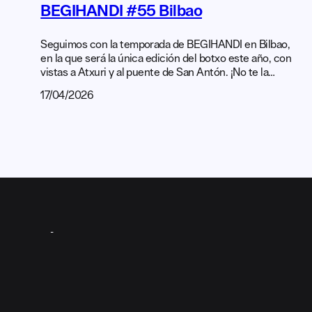
BEGIHANDI #55 Bilbao
Seguimos con la temporada de BEGIHANDI en Bilbao,
en la que será la única edición del botxo este año, con
vistas a Atxuri y al puente de San Antón. ¡No te la
puedes perder! El próximo 28 de abril celebraremos la
17/04/2026
55ª edición de este espacio de encuentro abierto y
gratuito lleno de inspiración creativa en un ambiente
informal. Esta […]
ASÓCIATE