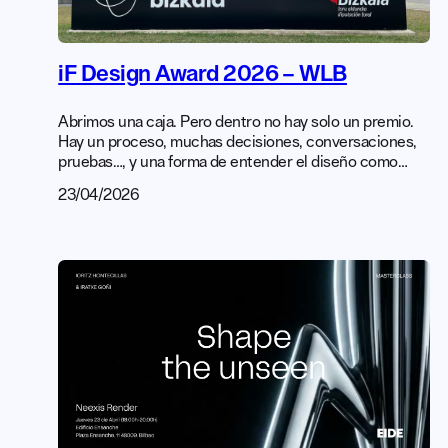
iF Design Award 2026 – WLB
Abrimos una caja. Pero dentro no hay solo un premio.
Hay un proceso, muchas decisiones, conversaciones,
pruebas…, y una forma de entender el diseño como
herramienta para transformar la realidad. Waste Lab
23/04/2026
Bizkaia ha sido reconocido en 2026 con un iF Design
Award, uno de los premios internacionales más
relevantes en diseño. Este reconocimiento no es de un
proyecto, es […]