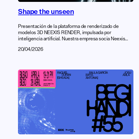
Shape the unseen
Presentación de la plataforma de renderizado de
modelos 3D NEEXIS RENDER, impulsada por
inteligencia artificial. Nuestra empresa socia Neexis
Render presentará en esta charla su plataforma de
20/04/2026
renderizado de modelos 3D impulsada por inteligencia
artificial, nacida de su experiencia en el ámbito del
diseño y la visualización de producto. A partir de su
recorrido profesional, explicarán cómo surge este
proyecto, […]