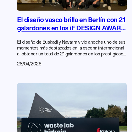
El diseño vasco brilla en Berlín con 21
galardones en los iF DESIGN AWARD
2026
El diseño de Euskadi y Navarra vivió anoche uno de sus
momentos más destacados en la escena internacional
al obtener un total de 21 galardones en los prestigiosos
iF DESIGN AWARD 2026. La ceremonia, celebrada el
28/04/2026
27 de abril en el emblemático Friedrichstadt-Palast de
Berlín, y coincidiendo con el Día Mundial del Diseño,
reunió a más de 2.000 profesionales del […]