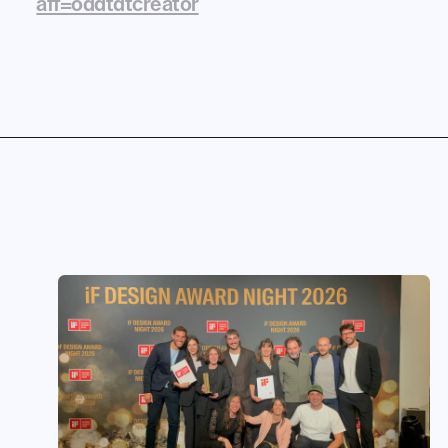
aff=oddtdtcreator