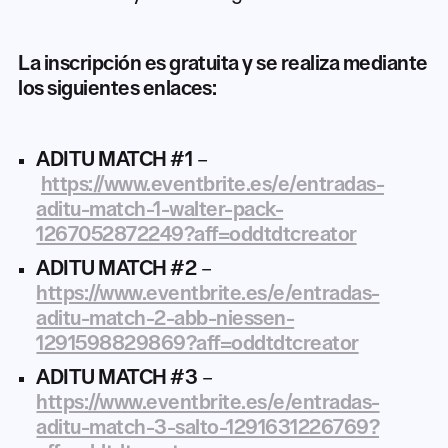
La inscripción es gratuita y se realiza mediante
los siguientes enlaces:
ADITU MATCH #1
–
https://www.eventbrite.es/e/entradas-
aditu-match-1-walter-pack-
1267052872249?aff=oddtdtcreator
ADITU MATCH #2
–
https://www.eventbrite.es/e/entradas-
aditu-match-2-abb-niessen-
1291598829869?aff=oddtdtcreator
ADITU MATCH #3
–
https://www.eventbrite.es/e/entradas-
aditu-match-3-salto-1291631226769?