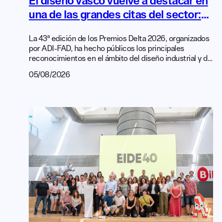
El diseño vasco vuelve a destacar en
una de las grandes citas del sector:
los Premios Delta 2026
La 43ª edición de los Premios Delta 2026, organizados
por ADI-FAD, ha hecho públicos los principales
reconocimientos en el ámbito del diseño industrial y de
producto del país. Con más de seis décadas de
05/08/2026
trayectoria, los Delta son uno de los galardones más
prestigiosos del sector en el Estado y distinguen
productos que destacan por su calidad formal y
funcional, […]