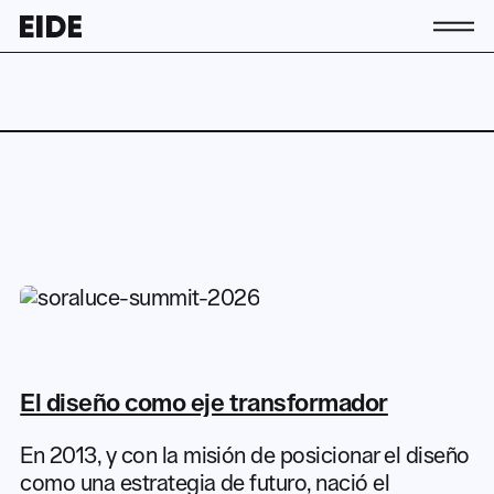
Conócenos
La asociación
Equipo
Contacto
Socias y socios
Actividad
Actualidad
Únete a EIDE
El diseño como eje transformador
ES
EU
EN
En 2013, y con la misión de posicionar el diseño
como una estrategia de futuro, nació el