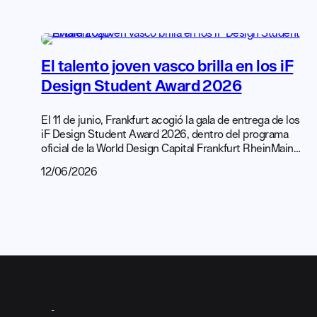
2024, volvemos a lanzar la convocatoria para la
selección de proyectos de diseño llevados a cabo por
profesionales, empresas y centros educativos
asociados a […]
El talento joven vasco brilla en los iF
Design Student Award 2026
El 11 de junio, Frankfurt acogió la gala de entrega de los
iF Design Student Award 2026, dentro del programa
oficial de la World Design Capital Frankfurt RheinMain
2026. En esta edición, el diseño vasco volvió a
12/06/2026
destacar a nivel internacional con el reconocimiento a
seis proyectos de estudiantes del País Vasco. Este
logro adquiere aún más relevancia si tenemos […]