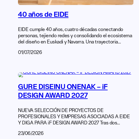
40 años de EIDE
EIDE cumple 40 años, cuatro décadas conectando
personas, tejiendo redes y consolidando el ecosistema
del diseño en Euskadi y Navarra. Una trayectoria
construida colectivamente, gracias al compromiso y al
01/07/2026
impulso de quienes han formado parte de la asociación
a lo largo de estos años. En el encuentro de aniversario
hicimos un repaso a los hitos que han marcado este
recorrido […]
GURE DISEINU ONENAK – iF
DESIGN AWARD 2027
NUEVA SELECCIÓN DE PROYECTOS DE
PROFESIONALES Y EMPRESAS ASOCIADAS A EIDE
Y DIGA PARA iF DESIGN AWARD 2027 Tras dos
primeras exitosas ediciones de esta iniciativa nacida
23/06/2026
del acuerdo de colaboración firmado con iF DESIGN en