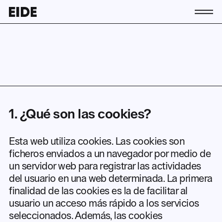
Conócenos
La asociación
Equipo
Contacto
Socias y socios
1. ¿Qué son las cookies?
Actividad
Actualidad
Esta web utiliza cookies. Las cookies son
Únete a EIDE
ficheros enviados a un navegador por medio de
un servidor web para registrar las actividades
del usuario en una web determinada. La primera
ES
finalidad de las cookies es la de facilitar al
usuario un acceso más rápido a los servicios
EN
EU
seleccionados. Además, las cookies