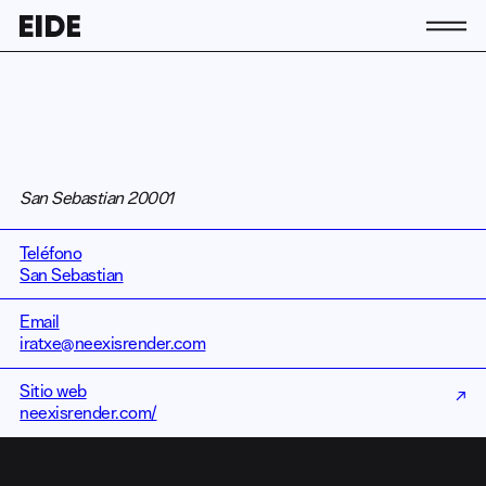
Conócenos
La asociación
Equipo
Contacto
San Sebastian 20001
Socias y socios
Actividad
Teléfono
San Sebastian
Actualidad
Email
Únete a EIDE
iratxe@neexisrender.com
Sitio web
↗
↗
neexisrender.com/
ES
EN
EU