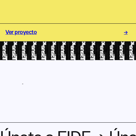
Xabier Isasti
Ver proyecto
→
→
ASÓCIATE