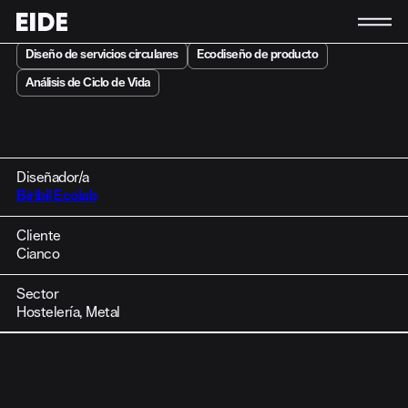
Diseño de servicios circulares
Ecodiseño de producto
Conócenos
Análisis de Ciclo de Vida
La asociación
Equipo
Contacto
Diseñador/a
Socias y socios
Biribil Ecolab
Actividad
Cliente
Actualidad
Cianco
Únete a EIDE
Sector
Hostelería, Metal
ES
EN
EU