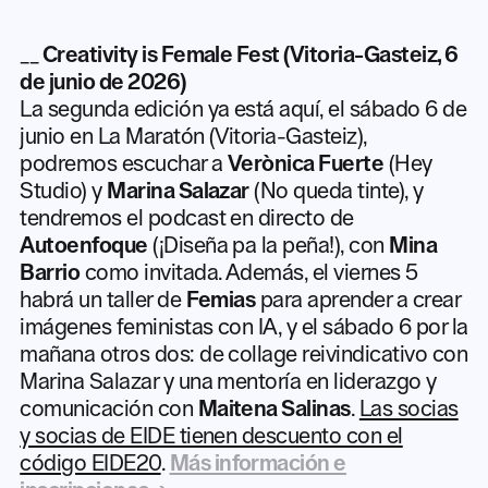
__
Creativity is Female Fest (Vitoria-Gasteiz, 6
de junio de 2026)
La segunda edición ya está aquí, el sábado 6 de
junio en La Maratón (Vitoria-Gasteiz),
podremos escuchar a
Verònica Fuerte
(Hey
Studio) y
Marina Salazar
(No queda tinte), y
tendremos el podcast en directo de
Autoenfoque
(¡Diseña pa la peña!), con
Mina
Barrio
como invitada. Además, el viernes 5
habrá un taller de
Femias
para aprender a crear
imágenes feministas con IA, y el sábado 6 por la
mañana otros dos: de collage reivindicativo con
Marina Salazar y una mentoría en liderazgo y
comunicación con
Maitena Salinas
.
Las socias
y socias de EIDE tienen descuento con el
código EIDE20
.
Más información e