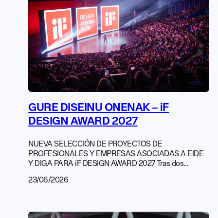
GURE DISEINU ONENAK – iF
DESIGN AWARD 2027
NUEVA SELECCIÓN DE PROYECTOS DE
PROFESIONALES Y EMPRESAS ASOCIADAS A EIDE
Y DIGA PARA iF DESIGN AWARD 2027 Tras dos
primeras exitosas ediciones de esta iniciativa nacida
23/06/2026
del acuerdo de colaboración firmado con iF DESIGN en
2024, volvemos a lanzar la convocatoria para la
selección de proyectos de diseño llevados a cabo por
profesionales, empresas y centros educativos