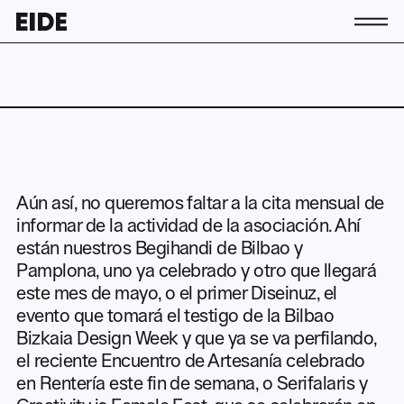
Conócenos
La asociación
Equipo
Contacto
Socias y socios
Aún así, no queremos faltar a la cita mensual de
Actividad
informar de la actividad de la asociación. Ahí
Actualidad
están nuestros Begihandi de Bilbao y
Pamplona, uno ya celebrado y otro que llegará
Únete a EIDE
este mes de mayo, o el primer Diseinuz, el
evento que tomará el testigo de la Bilbao
Bizkaia Design Week y que ya se va perfilando,
ES
el reciente Encuentro de Artesanía celebrado
EU
EN
en Rentería este fin de semana, o Serifalaris y