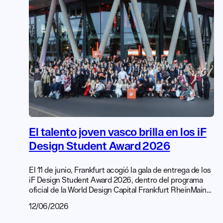
asociados a […]
El talento joven vasco brilla en los iF
Design Student Award 2026
El 11 de junio, Frankfurt acogió la gala de entrega de los
iF Design Student Award 2026, dentro del programa
oficial de la World Design Capital Frankfurt RheinMain
2026. En esta edición, el diseño vasco volvió a
12/06/2026
destacar a nivel internacional con el reconocimiento a
seis proyectos de estudiantes del País Vasco. Este