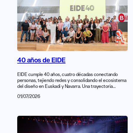
40 años de EIDE
EIDE cumple 40 años, cuatro décadas conectando
personas, tejiendo redes y consolidando el ecosistema
del diseño en Euskadi y Navarra. Una trayectoria
construida colectivamente, gracias al compromiso y al
01/07/2026
impulso de quienes han formado parte de la asociación
a lo largo de estos años. En el encuentro de aniversario
hicimos un repaso a los hitos que han marcado este
recorrido […]