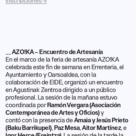
inscripciones →
__
AZO!KA – Encuentro de Artesanía
En el marco de la feria de artesanía AZO!KA
celebrada este fin de semana en Errenteria, el
Ayuntamiento y Oarsoaldea, con la
colaboración de EIDE, organizó un encuentro
en Agustinak Zentroa dirigido a un público
profesional. La sesión de la mañana estuvo
coordinada por
Ramón Vergara (Asociación
Contemporánea de Artes y Oficios)
y
contó
con la presencia de
Amaia y Jesús Prieto
(Baku Barrikupel)
,
Paz Mesa
,
Aitor Martínez
, e
Igor Herce (Ereintza)
. La sesión de la tarde la