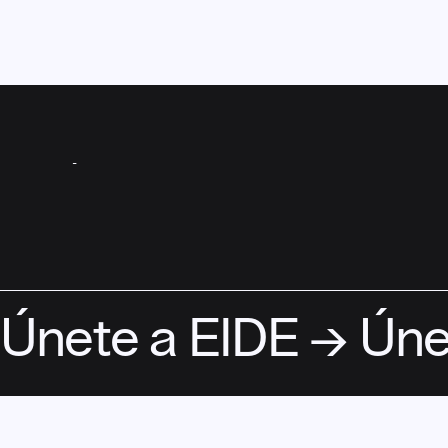
logro adquiere aún más relevancia si tenemos […]
ASÓCIATE
Únete a EIDE → Úne