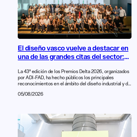
El diseño vasco vuelve a destacar en
una de las grandes citas del sector:
los Premios Delta 2026
La 43ª edición de los Premios Delta 2026, organizados
por ADI-FAD, ha hecho públicos los principales
reconocimientos en el ámbito del diseño industrial y de
producto del país. Con más de seis décadas de
05/08/2026
trayectoria, los Delta son uno de los galardones más
prestigiosos del sector en el Estado y distinguen
productos que destacan por su calidad formal y
funcional, […]