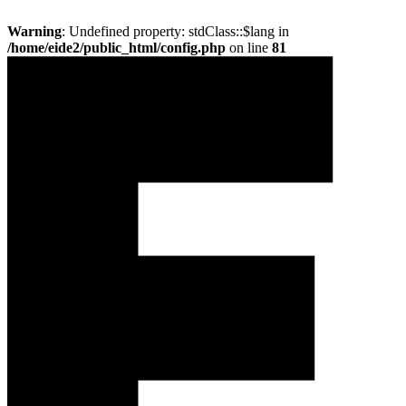
Warning
: Undefined property: stdClass::$lang in
/home/eide2/public_html/config.php
on line
81